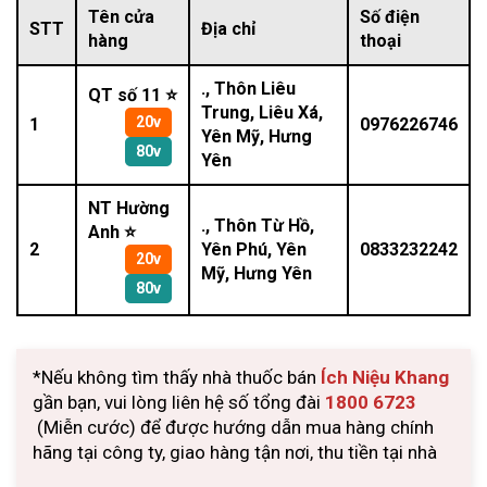
Tên cửa
Số điện
STT
Địa chỉ
hàng
thoại
., Thôn Liêu
QT số 11 ⭐
Trung, Liêu Xá,
20v
1
0976226746
Yên Mỹ, Hưng
80v
Yên
NT Hường
., Thôn Từ Hồ,
Anh ⭐
2
Yên Phú, Yên
0833232242
20v
Mỹ, Hưng Yên
80v
*Nếu không tìm thấy nhà thuốc bán
Ích Niệu Khang
gần bạn, vui lòng liên hệ số tổng đài
1800 6723
(Miễn cước) để được hướng dẫn mua hàng chính
hãng tại công ty, giao hàng tận nơi, thu tiền tại nhà