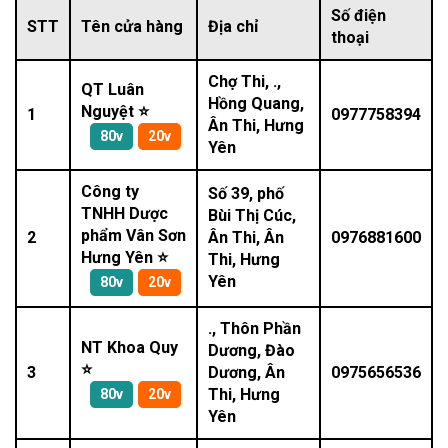
Số điện
STT
Tên cửa hàng
Địa chỉ
thoại
Chợ Thi, .,
QT Luân
Hồng Quang,
Nguyệt ⭐
1
0977758394
Ân Thi, Hưng
80v
20v
Yên
Công ty
Số 39, phố
TNHH Dược
Bùi Thị Cúc,
phẩm Vân Sơn
2
Ân Thi, Ân
0976881600
Hưng Yên ⭐
Thi, Hưng
Yên
80v
20v
., Thôn Phần
NT Khoa Quy
Dương, Đào
⭐
3
Dương, Ân
0975656536
Thi, Hưng
80v
20v
Yên