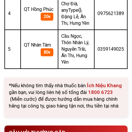
Chợ Đià,
QT Hồng Phúc
anyType{},
4
0975621389
Đặng Lễ, Ân
20v
Thi, Hưng Yên
Cầu Ngọc,
Thôn Nhân Lý,
QT Nhân Tâm
5
Nguyễn Trãi,
0359149025
80v
Ân Thi, Hưng
Yên
*Nếu không tìm thấy nhà thuốc bán
Ích Niệu Khang
gần bạn, vui lòng liên hệ số tổng đài
1800 6723
(Miễn cước) để được hướng dẫn mua hàng chính
hãng tại công ty, giao hàng tận nơi, thu tiền tại nhà