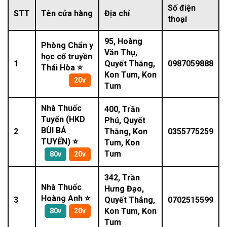
Số điện
STT
Tên cửa hàng
Địa chỉ
thoại
95, Hoàng
Phòng Chẩn y
Văn Thụ,
học cổ truyền
1
Quyết Thắng,
0987059888
Thái Hòa ⭐
Kon Tum, Kon
20v
Tum
Nhà Thuốc
400, Trần
Tuyến (HKD
Phú, Quyết
BÙI BÁ
2
Thắng, Kon
0355775259
TUYẾN) ⭐
Tum, Kon
Tum
80v
20v
342, Trần
Nhà Thuốc
Hưng Đạo,
Hoàng Anh ⭐
3
Quyết Thắng,
0702515599
Kon Tum, Kon
80v
20v
Tum