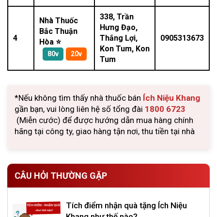
338, Trần
Nhà Thuốc
Hưng Đạo,
Bắc Thuận
4
Thắng Lợi,
0905313673
Hòa ⭐
Kon Tum, Kon
80v
20v
Tum
*Nếu không tìm thấy nhà thuốc bán
Ích Niệu Khang
gần bạn, vui lòng liên hệ số tổng đài
1800 6723
(Miễn cước) để được hướng dẫn mua hàng chính
hãng tại công ty, giao hàng tận nơi, thu tiền tại nhà
CÂU HỎI THƯỜNG GẶP
Tích điểm nhận quà tặng Ích Niệu
Khang như thế nào?