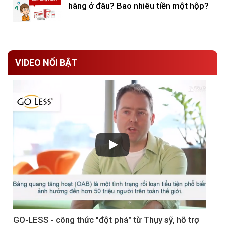
hãng ở đâu? Bao nhiêu tiền một hộp?
VIDEO NỔI BẬT
GO-LESS - công thức "đột phá" từ Thụy sỹ, hỗ trợ