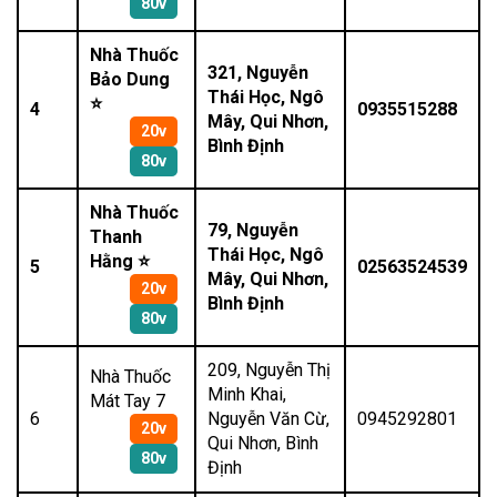
80v
Nhà Thuốc
321, Nguyễn
Bảo Dung
Thái Học, Ngô
⭐
4
0935515288
Mây, Qui Nhơn,
20v
Bình Định
80v
Nhà Thuốc
79, Nguyễn
Thanh
Thái Học, Ngô
Hằng ⭐
5
02563524539
Mây, Qui Nhơn,
20v
Bình Định
80v
209, Nguyễn Thị
Nhà Thuốc
Minh Khai,
Mát Tay 7
6
Nguyễn Văn Cừ,
0945292801
20v
Qui Nhơn, Bình
80v
Định