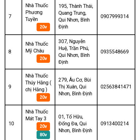
Nhà Thuốc
195, Thành Thái,
Phương
Quang Trung,
7
0907999314
Tuyền
Qui Nhơn, Bình
Định
20v
307, Nguyễn
Nhà Thuốc
Huệ, Trần Phú,
Mỹ Châu
8
0935548669
Qui Nhơn, Bình
20v
Định
Nhà Thuốc
279, Âu Cơ, Bùi
Thúy Hằng (
9
Thị Xuân, Qui
02563841471
chị Hằng )
Nhơn, Bình Định
20v
Nhà Thuốc
01, Tố Hữu,
Mát Tay 3
10
Đống Đa, Qui
0913400214
20v
Nhơn, Bình Định
80v