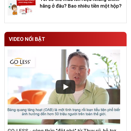
hãng ở đâu? Bao nhiêu tiền một hộp?
VIDEO NỔI BẬT
GO-LESS - công thức "đột phá" từ Thụy sỹ, hỗ trợ