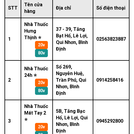
Tên cửa
STT
Địa chỉ
Số điện thoại
hàng
Nhà Thuốc
37 - 39, Tăng
Hưng
Bạt Hổ, Lê Lợi,
Thịnh ⭐
1
02563823887
Qui Nhơn, Bình
20v
Định
80v
Số 269,
Nhà Thuốc
Nguyễn Huệ,
24h ⭐
2
Trần Phú, Qui
0914258416
20v
Nhơn, Bình
80v
Định
Nhà Thuốc
5B, Tăng Bạc
Mát Tay 2
Hổ, Lê Lợi, Qui
⭐
3
0945292800
Nhơn, Bình
20v
Định