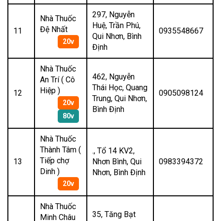
297, Nguyễn
Nhà Thuốc
Huệ, Trần Phú,
Đệ Nhất
11
0935548667
Qui Nhơn, Bình
20v
Định
Nhà Thuốc
462, Nguyễn
An Trí ( Cô
Thái Học, Quang
Hiệp )
12
0905098124
Trung, Qui Nhơn,
20v
Bình Định
80v
Nhà Thuốc
Thành Tâm (
., Tổ 14 KV2,
Tiếp chợ
13
Nhơn Bình, Qui
0983394372
Dinh )
Nhơn, Bình Định
20v
Nhà Thuốc
35, Tăng Bạt
Minh Châu