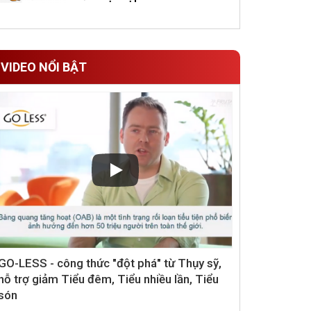
VIDEO NỔI BẬT
GO-LESS - công thức "đột phá" từ Thụy sỹ,
hỗ trợ giảm Tiểu đêm, Tiểu nhiều lần, Tiểu
són