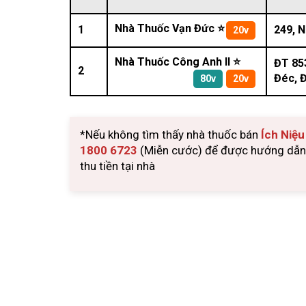
Nhà Thuốc Vạn Đức ⭐
1
249, 
20v
Nhà Thuốc Công Anh II ⭐
ĐT 85
2
Đéc, 
80v
20v
*Nếu không tìm thấy nhà thuốc bán
Ích Niệ
1800 6723
(Miễn cước) để được hướng dẫn m
thu tiền tại nhà