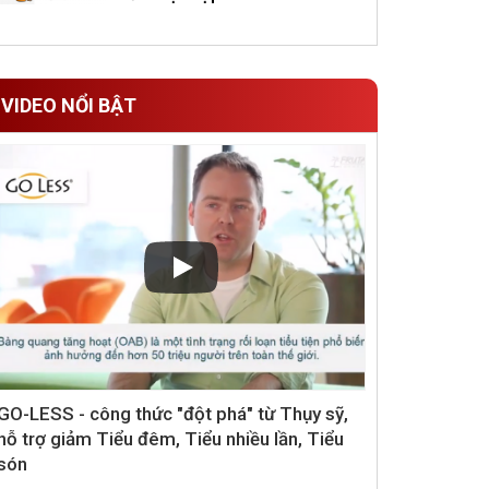
VIDEO NỔI BẬT
GO-LESS - công thức "đột phá" từ Thụy sỹ,
hỗ trợ giảm Tiểu đêm, Tiểu nhiều lần, Tiểu
són