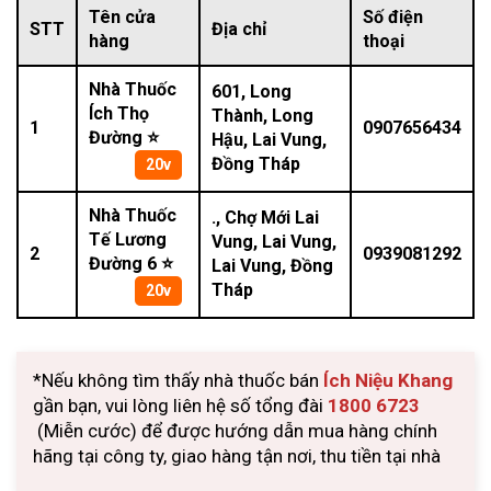
Tên cửa
Số điện
STT
Địa chỉ
hàng
thoại
Nhà Thuốc
601, Long
Ích Thọ
Thành, Long
1
0907656434
Đường ⭐
Hậu, Lai Vung,
Đồng Tháp
20v
Nhà Thuốc
., Chợ Mới Lai
Tế Lương
Vung, Lai Vung,
2
0939081292
Đường 6 ⭐
Lai Vung, Đồng
Tháp
20v
*Nếu không tìm thấy nhà thuốc bán
Ích Niệu Khang
gần bạn, vui lòng liên hệ số tổng đài
1800 6723
(Miễn cước) để được hướng dẫn mua hàng chính
hãng tại công ty, giao hàng tận nơi, thu tiền tại nhà