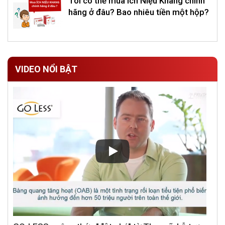
Tôi có thể mua Ích Niệu Khang chính
hãng ở đâu? Bao nhiêu tiền một hộp?
VIDEO NỔI BẬT