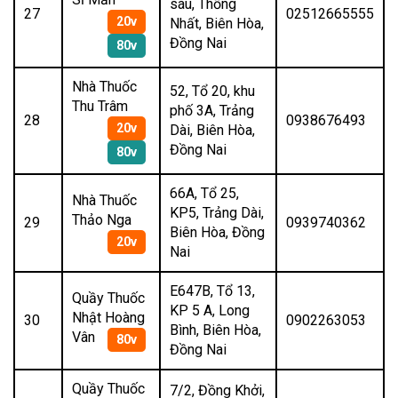
sáu, Thống
27
02512665555
20v
Nhất, Biên Hòa,
Đồng Nai
80v
Nhà Thuốc
52, Tổ 20, khu
Thu Trâm
phố 3A, Trảng
28
0938676493
20v
Dài, Biên Hòa,
Đồng Nai
80v
66A, Tổ 25,
Nhà Thuốc
KP5, Trảng Dài,
Thảo Nga
29
0939740362
Biên Hòa, Đồng
20v
Nai
E647B, Tổ 13,
Quầy Thuốc
KP 5 A, Long
Nhật Hoàng
30
0902263053
Bình, Biên Hòa,
Vân
80v
Đồng Nai
Quầy Thuốc
7/2, Đồng Khởi,