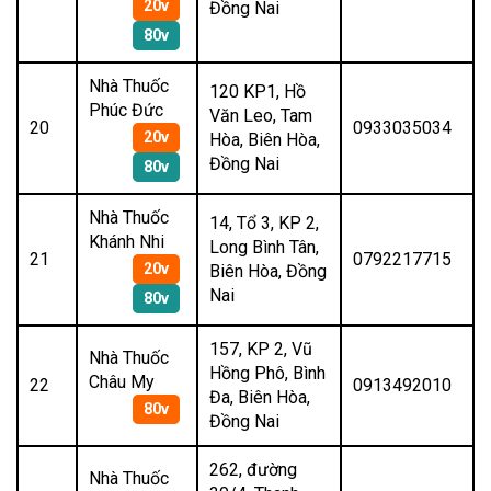
20v
Đồng Nai
80v
Nhà Thuốc
120 KP1, Hồ
Phúc Đức
Văn Leo, Tam
20
0933035034
20v
Hòa, Biên Hòa,
Đồng Nai
80v
Nhà Thuốc
14, Tổ 3, KP 2,
Khánh Nhi
Long Bình Tân,
21
0792217715
20v
Biên Hòa, Đồng
Nai
80v
157, KP 2, Vũ
Nhà Thuốc
Hồng Phô, Bình
Châu My
22
0913492010
Đa, Biên Hòa,
80v
Đồng Nai
262, đường
Nhà Thuốc