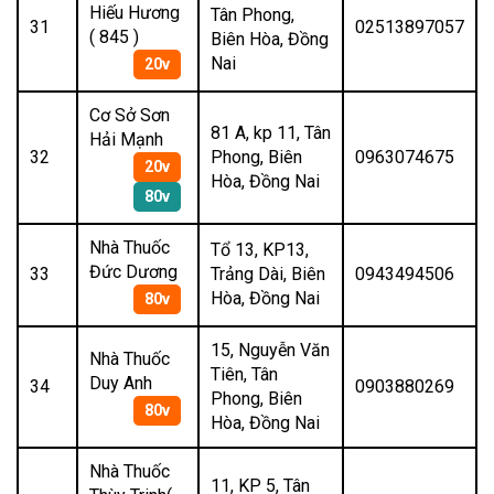
Hiếu Hương
Tân Phong,
31
02513897057
( 845 )
Biên Hòa, Đồng
Nai
20v
Cơ Sở Sơn
81 A, kp 11, Tân
Hải Mạnh
32
Phong, Biên
0963074675
20v
Hòa, Đồng Nai
80v
Nhà Thuốc
Tổ 13, KP13,
Đức Dương
33
Trảng Dài, Biên
0943494506
Hòa, Đồng Nai
80v
15, Nguyễn Văn
Nhà Thuốc
Tiên, Tân
Duy Anh
34
0903880269
Phong, Biên
80v
Hòa, Đồng Nai
Nhà Thuốc
11, KP 5, Tân