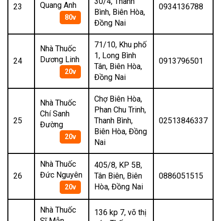
30/4, Thanh
Quang Anh
23
0934136788
Bình, Biên Hòa,
80v
Đồng Nai
71/10, Khu phố
Nhà Thuốc
1, Long Bình
Dương Linh
24
0913796501
Tân, Biên Hòa,
20v
Đồng Nai
Chợ Biên Hòa,
Nhà Thuốc
Phan Chu Trinh,
Chí Sanh
25
Thanh Bình,
02513846337
Đường
Biên Hòa, Đồng
20v
Nai
Nhà Thuốc
405/8, KP 5B,
Đức Nguyên
26
Tân Biên, Biên
0886051515
Hòa, Đồng Nai
20v
Nhà Thuốc
136 kp 7, võ thị
Sĩ Mẫn