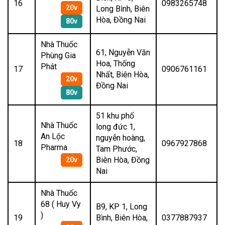
16
0983265748
20v
Long Bình, Biên
Hòa, Đồng Nai
80v
Nhà Thuốc
61, Nguyễn Văn
Phùng Gia
Hoa, Thống
Phát
17
0906761161
Nhất, Biên Hòa,
20v
Đồng Nai
80v
51 khu phố
Nhà Thuốc
long đức 1,
An Lộc
nguyễn hoàng,
18
0967927868
Pharma
Tam Phước,
Biên Hòa, Đồng
20v
Nai
Nhà Thuốc
68 ( Huy Vy
B9, KP 1, Long
)
19
Bình, Biên Hòa,
0377887937