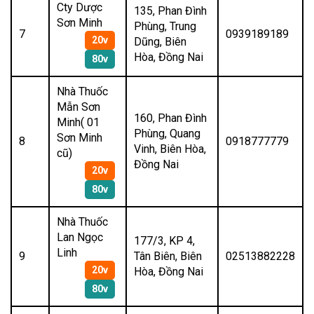
Cty Dược
135, Phan Đình
Sơn Minh
Phùng, Trung
7
0939189189
20v
Dũng, Biên
Hòa, Đồng Nai
80v
Nhà Thuốc
Mẫn Sơn
160, Phan Đình
Minh( 01
Phùng, Quang
Sơn Minh
8
0918777779
Vinh, Biên Hòa,
cũ)
Đồng Nai
20v
80v
Nhà Thuốc
Lan Ngọc
177/3, KP 4,
Linh
9
Tân Biên, Biên
02513882228
20v
Hòa, Đồng Nai
80v