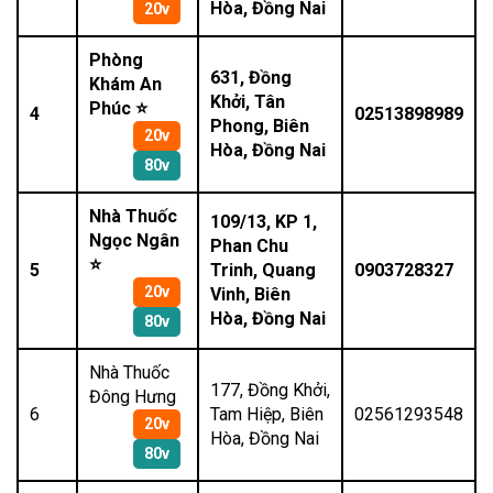
Hòa, Đồng Nai
20v
Phòng
631, Đồng
Khám An
Khởi, Tân
Phúc ⭐
4
02513898989
Phong, Biên
20v
Hòa, Đồng Nai
80v
Nhà Thuốc
109/13, KP 1,
Ngọc Ngân
Phan Chu
⭐
5
Trinh, Quang
0903728327
20v
Vinh, Biên
Hòa, Đồng Nai
80v
Nhà Thuốc
177, Đồng Khởi,
Đông Hưng
6
Tam Hiệp, Biên
02561293548
20v
Hòa, Đồng Nai
80v