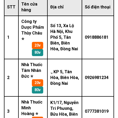
Tên cửa
STT
Địa chỉ
Số điện thoại
hàng
Công ty
Số 13, Xa Lộ
Dược Phẩm
Hà Nội, Khu
Thùy Châu
1
Phố 5, Tân
0918886181
⭐
Biên, Biên
20v
Hòa, Đồng Nai
80v
Nhà Thuốc
Tâm Nhân
., KP 5, Tân
Đức ⭐
2
Hòa, Biên Hòa,
0926981234
20v
Đồng Nai
80v
Nhà Thuốc
K1/17, Nguyễn
Minh
Tri Phương,
3
0777381019
Hoàng ⭐
Bửu Hòa, Biên