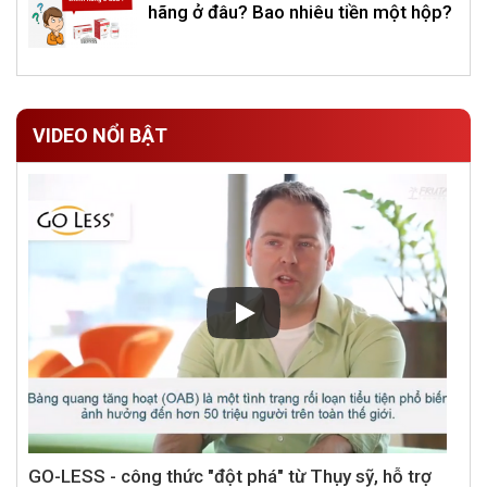
hãng ở đâu? Bao nhiêu tiền một hộp?
VIDEO NỔI BẬT
GO-LESS - công thức "đột phá" từ Thụy sỹ, hỗ trợ