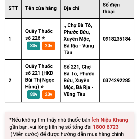
Số điện
STT
Tên cửa hàng
Địa chỉ
thoại
., Chợ Bà Tô,
Quầy Thuốc
Phước Bửu,
số 226 ⭐
1
Xuyên Mộc,
0918235184
Bà Rịa - Vũng
80v
20v
Tàu
Quầy Thuốc
Số 221, Chợ
số 221 (HKD
Bà Tô, Phước
Bùi Thị Ngọc
2
Bửu, Xuyên
0374292285
Hằng) ⭐
Mộc, Bà Rịa -
Vũng Tàu
80v
20v
*Nếu không tìm thấy nhà thuốc bán
Ích Niệu Khang
gần bạn, vui lòng liên hệ số tổng đài
1800 6723
(Miễn cước) để được hướng dẫn mua hàng chính