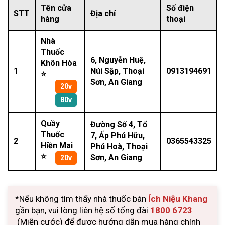
Tên cửa
Số điện
STT
Địa chỉ
hàng
thoại
Nhà
Thuốc
6, Nguyễn Huệ,
Khôn Hòa
1
Núi Sập, Thoại
0913194691
⭐
Sơn, An Giang
20v
80v
Quầy
Đường Số 4, Tổ
Thuốc
7, Ấp Phú Hữu,
2
0365543325
Hiền Mai
Phú Hoà, Thoại
⭐
Sơn, An Giang
20v
*Nếu không tìm thấy nhà thuốc bán
Ích Niệu Khang
gần bạn, vui lòng liên hệ số tổng đài
1800 6723
(Miễn cước) để được hướng dẫn mua hàng chính