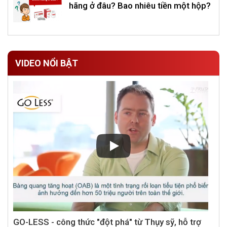
hãng ở đâu? Bao nhiêu tiền một hộp?
VIDEO NỔI BẬT
GO-LESS - công thức "đột phá" từ Thụy sỹ, hỗ trợ