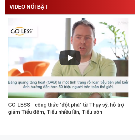
VIDEO NỔI BẬT
GO-LESS - công thức "đột phá" từ Thụy sỹ, hỗ trợ
giảm Tiểu đêm, Tiểu nhiều lần, Tiểu són