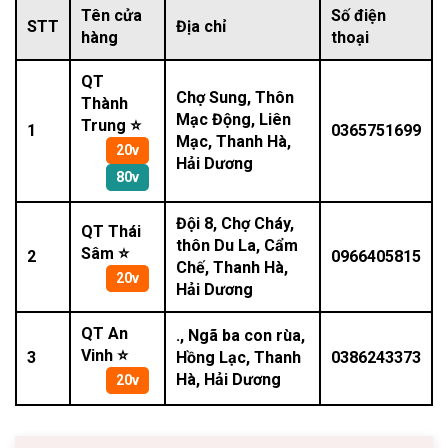
Tên cửa
Số điện
STT
Địa chỉ
hàng
thoại
QT
Chợ Sung, Thôn
Thành
Mạc Động, Liên
Trung ⭐
1
0365751699
Mạc, Thanh Hà,
20v
Hải Dương
80v
Đội 8, Chợ Cháy,
QT Thái
thôn Du La, Cẩm
Sâm ⭐
2
0966405815
Chế, Thanh Hà,
20v
Hải Dương
QT An
., Ngã ba con rùa,
Vinh ⭐
3
Hồng Lạc, Thanh
0386243373
Hà, Hải Dương
20v