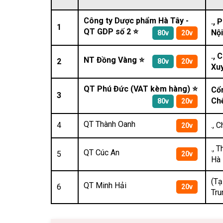
Công ty Dược phẩm Hà Tây -
., 
1
QT GDP số 2 ⭐
Nội
80v
20v
., 
NT Đồng Vàng ⭐
2
80v
20v
Xuy
QT Phú Đức (VAT kèm hàng) ⭐
Cổ
3
Chế
80v
20v
QT Thành Oanh
4
., 
20v
., 
QT Cúc An
5
20v
Hà 
(Tạ
QT Minh Hải
6
20v
Tru