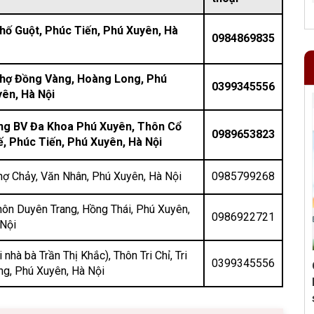
Phố Guột, Phúc Tiến, Phú Xuyên, Hà
0984869835
Chợ Đồng Vàng, Hoàng Long, Phú
0399345556
ên, Hà Nội
ng BV Đa Khoa Phú Xuyên, Thôn Cổ
0989653823
, Phúc Tiến, Phú Xuyên, Hà Nội
Chợ Chảy, Văn Nhân, Phú Xuyên, Hà Nội
0985799268
Thôn Duyên Trang, Hồng Thái, Phú Xuyên,
0986922721
Nội
i nhà bà Trần Thị Khắc), Thôn Tri Chỉ, Tri
0399345556
ng, Phú Xuyên, Hà Nội