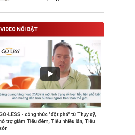
VIDEO NỔI BẬT
GO-LESS - công thức "đột phá" từ Thụy sỹ,
hỗ trợ giảm Tiểu đêm, Tiểu nhiều lần, Tiểu
són